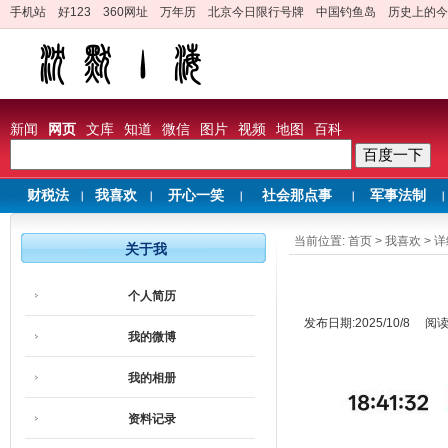
手机站
好123
360网址
万年历
北京今日限行号牌
中国钓鱼岛
历史上的今
新闻
网页
文库
知道
微信
图片
视频
地图
百科
财税法
我喜欢
开心一笑
社会那点事
军事法制
当前位置:
首页
>
我喜欢
> 
关于我
个人简历
发布日期:2025/10/8
阅
我的微博
我的相册
资料记录